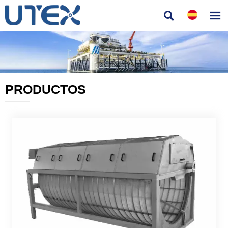


PRODUCTOS
———