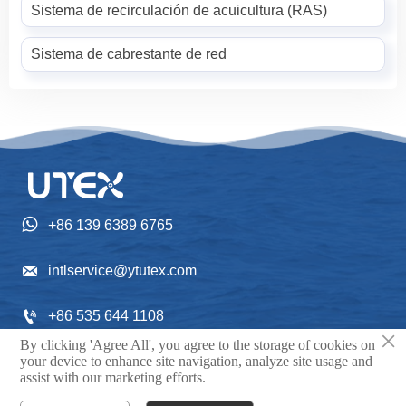
Sistema de recirculación de acuicultura (RAS)
Sistema de cabrestante de red

+86 139 6389 6765

intlservice@ytutex.com

+86 535 644 1108
×
By clicking 'Agree All', you agree to the storage of cookies on
Gangchengxi Street NO. 352, Fushan District, Yantai

your device to enhance site navigation, analyze site usage and
assist with our marketing efforts.
City, Shandong Province, China.