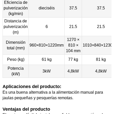
Eficiencia de
pulverización
dieciséis
37.5
37.5
(kg/min)
Distancia de
pulverización
6
21.5
21.5
(m)
1270 ×
Dimensión
960×810×1220mm
810 ×
1010×840×123
total (mm)
104 mm
Peso (kg)
61 kg
77 kg
81 kg
Potencia
3kW
4,8kW
4,8kW
(kW)
Aplicaciones del producto:
Es una buena alternativa a la alimentación manual para
jaulas pequeñas y pesquerías remotas.
Ventajas del producto