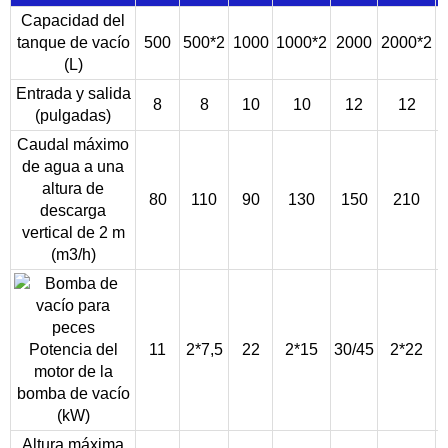
Capacidad del
tanque de vacío
500
500*2
1000
1000*2
2000
2000*2
(L)
Entrada y salida
8
8
10
10
12
12
(pulgadas)
Caudal máximo
de agua a una
altura de
80
110
90
130
150
210
descarga
vertical de 2 m
(m3/h)
Potencia del
11
2*7,5
22
2*15
30/45
2*22
4
motor de la
bomba de vacío
(kW)
Altura máxima