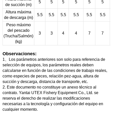
5
5
5
5
5
5
de succión (m)
Altura máxima
5.5
5.5
5.5
5.5
5.5
5.5
de descarga (m)
Peso máximo
del pescado
3
3
4
4
7
7
(Trucha/Salmón)
(kg)
Observaciones:
1、Los parámetros anteriores son solo para referencia de
selección de equipos, los parámetros reales deben
calcularse en función de las condiciones de trabajo reales,
como especies de peces, relación pez-agua, altura de
succión y descarga, distancia de transporte, etc.
2. Este documento no constituye un anexo técnico al
contrato. Yantai UTEX Fishery Equipment Co., Ltd. se
reserva el derecho de realizar las modificaciones
necesarias a la tecnología y configuración del equipo en
cualquier momento.