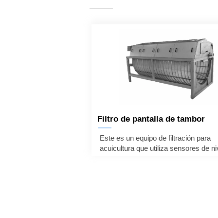
———
Filtro de pantalla de tambor
—
Este es un equipo de filtración para
acuicultura que utiliza sensores de ni
agua para controlar automáticamente
cartuchos de filtro. La mayoría de las
partículas sólidas se pueden filtrar.