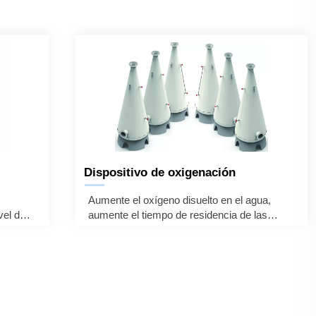
Dispositivo de oxigenación
—
Aumente el oxígeno disuelto en el agua,
vel de
aumente el tiempo de residencia de las
 los
burbujas en el agua a través de la diferencia
entre los calibres superior e inferior y
aumente la solubilidad del oxígeno en el
agua.