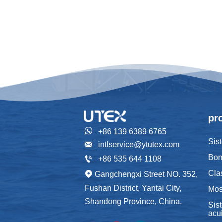
pr

+86 139 6389 6765
Sis

intlservice@ytutex.com
Bom

+86 535 644 1108
Cla
Gangchengxi Street NO. 352,

Fushan District, Yantai City,
Mos
Shandong Province, China.
Sis
acu