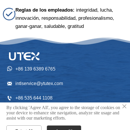
Reglas de los empleados:
integridad, lucha,
innovación, responsabilidad, profesionalismo,
ganar-ganar, saludable, gratitud

+86 139 6389 6765

intlservice@ytutex.com

+86 535 644 1108
×
By clicking 'Agree All', you agree to the storage of cookies on
Gangchengxi Street NO. 352, Fushan District, Yantai

your device to enhance site navigation, analyze site usage and
assist with our marketing efforts.
City, Shandong Province, China.