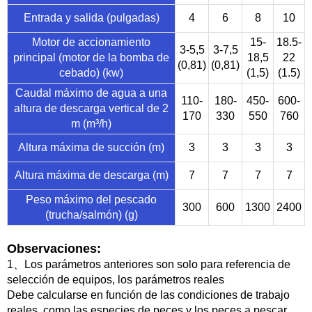
Entrada y salida (pulgadas)
4
6
8
10
Motor de accionamiento
15-
18.5-
3-5,5
3-7,5
principal (motor de la bomba de
18,5
22
(0,81)
(0,81)
cebado) (kw)
(1,5)
(1.5)
Caudal máximo de agua a una
110-
180-
450-
600-
altura de descarga vertical de 2
170
330
550
760
m (m³/h)
Altura máxima de succión (m)
3
3
3
3
Altura máxima de descarga (m)
7
7
7
7
Peso máximo del pescado
300
600
1300
2400
(trucha/salmón) (g)
Observaciones:
1、Los parámetros anteriores son solo para referencia de
selección de equipos, los parámetros reales
Debe calcularse en función de las condiciones de trabajo
reales, como las especies de peces y los peces a pescar.