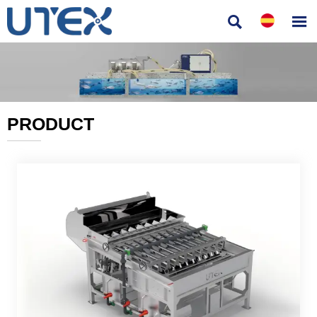


PRODUCT
———