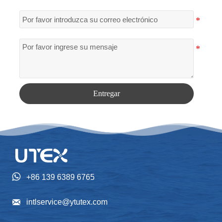
Entregar

+86 139 6389 6765

intlservice@ytutex.com